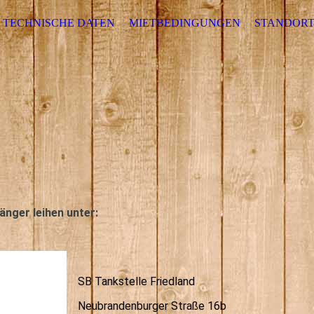
TECHNISCHE DATEN
MIETBEDINGUNGEN
STANDORT
änger leihen unter:
SB Tankstelle Friedland
Neubrandenburger Straße 16b