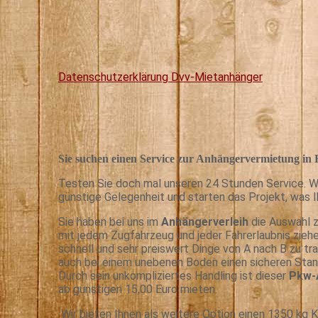
Datenschutzerklärung Dvv-Mietanhänger
Sie suchen einen Service zur
Anhängervermietung
in 
Testen Sie doch mal unseren 24 Stunden Service. Wir
günstige Gelegenheit und starten das Projekt, was Ih
Sie haben bei uns im
Anhängerverleih
die Auswahl 
mit jedem Zugfahrzeug und jeder Fahrerlaubnis ziehe
schnell und sehr preiswert Dinge von A nach B zu tr
auch bei einem unebenen Boden einen sicheren Stand
Durch sein unkompliziertes Handling ist dieser
Pkw-
ab günstigen 15,00 Euro mieten.
Wir bieten Ihnen als weitere Option einen 1350 kg