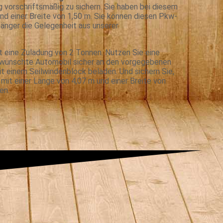
g vorschriftsmäßig zu sichern. Sie haben bei diesem
nd einer Breite von 1,50 m. Sie können diesen Pkw-
änger die Gelegenheit aus unserer
t eine Zuladung von 2 Tonnen. Nutzen Sie eine
gewünschte Automobil sicher an den vorgegebenen
t einem Seilwindenblock beladen. Und sichern Sie,
 mit einer Länge von 4,07 m und einer Breite von
en.