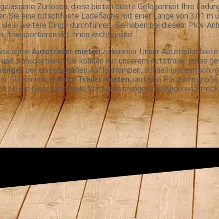
ingelassene Zurrösen, diese bieten beste Gelegenheit Ihre Ladun
en Sie eine rutschfeste Ladefläche mit einer Länge von 3,01 m u
viele weitere Dinge durchführen. Sie haben bei diesem Pkw-Anh
 transportieren die Ihnen wichtig sind.
vice einen
Autotrailer mieten
zu können. Unser Autotrailer biete
 und transportieren Sie können mit unserem Autotrailer jedes 
hänger
per eingelassenen Auffahrrampen, schnell und einfach mi
n. Sie können unseren
Trailer mieten
, und eine Plattformgröße
on 60 cm bietet optimale Vorraussetzungen bei längeren Streck