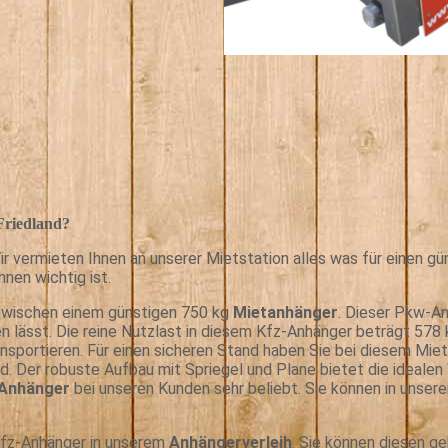
Friedland?
 vermieten Ihnen an unserer Mietstation alles was für einen gün
nen wichtig ist.
zwischen einem günstigen 750 kg
Mietanhänger
. Dieser Pkw-An
n lässt. Die reine Nutzlast in diesem Kfz-Anhänger beträgt 578
ansportieren. Für einen sicheren Stand haben Sie bei diesem Mie
. Der robuste Aufbau mit Spriegel und Plane bietet die idealen 
Anhänger
bei unseren Kunden sehr beliebt. Sie können in unse
 Kfz-Anhänger in unserem
Anhängerverleih
. Sie können diesen 