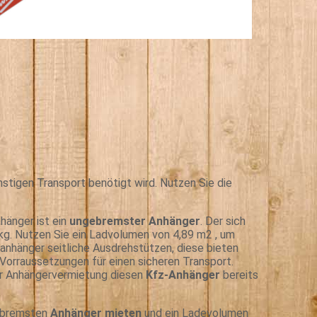
stigen Transport benötigt wird. Nutzen Sie die
hänger ist ein
ungebremster Anhänger
. Der sich
 kg. Nutzen Sie ein Ladvolumen von 4,89 m2 , um
tanhänger seitliche Ausdrehstützen, diese bieten
Vorraussetzungen für einen sicheren Transport.
rer Anhängervermietung diesen
Kfz-Anhänger
bereits
gebremsten
Anhänger mieten
und ein Ladevolumen