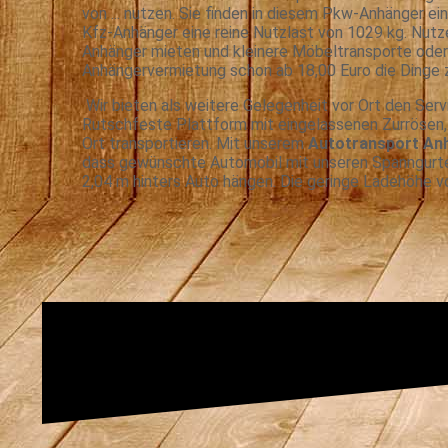
von ... nutzen. Sie finden in diesem Pkw-Anhänger e
Kfz-Anhänger eine reine Nutzlast von 1029 kg. Nutz
Anhänger mieten und kleinere Möbeltransporte oder 
Anhängervermietung schon ab 18,00 Euro die Dinge zu
Wir bieten als weitere Gelegenheit vor Ort den Ser
Rutschfeste Plattform mit eingelassenen Zurrösen,
Ort transportieren. Mit unserem
Autotransport An
dass gewünschte Automobil mit unseren Spanngurte
2,04 m hinters Auto hängen. Die geringe Ladehöhe v