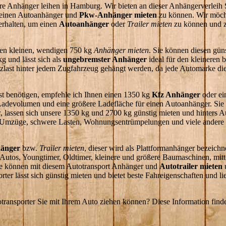
sere Anhänger leihen in Hamburg. Wir bieten an dieser Anhängerverleih 
 einen Autoanhänger und
Pkw-Anhänger mieten
zu können. Wir möch
erhalten, um einen
Autoanhänger
oder
Trailer mieten
zu können und ze
nen kleinen, wendigen 750 kg
Anhänger mieten
. Sie können diesen gün
kg und lässt sich als
ungebremster Anhänger
ideal für den kleineren b
zlast hinter jedem Zugfahrzeug gehängt werden, da jede Automarke d
ast benötigen, empfehle ich Ihnen einen 1350 kg
Kfz Anhänger
oder ei
adevolumen und eine größere Ladefläche für einen Autoanhänger. Sie s
r
, lassen sich unsere 1350 kg und 2700 kg günstig mieten und hinters A
Umzüge, schwere Lasten, Wohnungsentrümpelungen und viele andere 
hänger
bzw.
Trailer mieten
, dieser wird als Plattformanhänger bezeichn
 Autos, Youngtimer, Oldtimer, kleinere und größere Baumaschinen, mit
Sie können mit diesem Autotransport Anhänger und
Autotrailer mieten
u
er lässt sich günstig mieten und bietet beste Fahreigenschaften und lie
transporter Sie mit Ihrem Auto ziehen können? Diese Information find