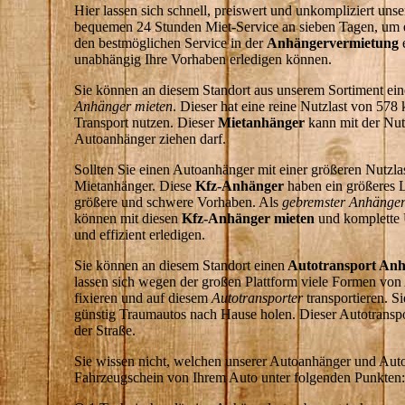
Hier lassen sich schnell, preiswert und unkompliziert un
bequemen 24 Stunden Miet-Service an sieben Tagen, um
den bestmöglichen Service in der
Anhängervermietung
unabhängig Ihre Vorhaben erledigen können.
Sie können an diesem Standort aus unserem Sortiment ei
Anhänger mieten
. Dieser hat eine reine Nutzlast von 578 
Transport nutzen. Dieser
Mietanhänger
kann mit der Nut
Autoanhänger ziehen darf.
Sollten Sie einen Autoanhänger mit einer größeren Nutzl
Mietanhänger. Diese
Kfz-Anhänger
haben ein größeres L
größere und schwere Vorhaben. Als
gebremster Anhänge
können mit diesen
Kfz-Anhänger mieten
und komplette 
und effizient erledigen.
Sie können an diesem Standort einen
Autotransport An
lassen sich wegen der großen Plattform viele Formen von
fixieren und auf diesem
Autotransporter
transportieren. 
günstig Traumautos nach Hause holen. Dieser Autotransport
der Straße.
Sie wissen nicht, welchen unserer Autoanhänger und Auto
Fahrzeugschein von Ihrem Auto unter folgenden Punkten: