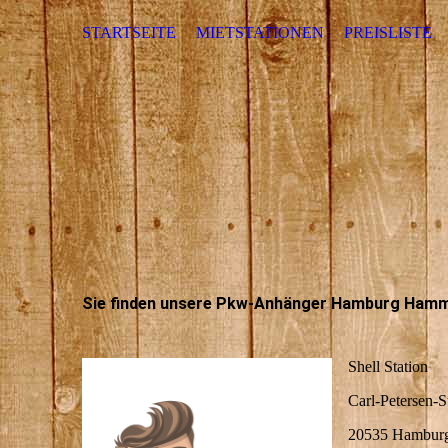
STARTSEITE
MIETSTATIONEN
PREISLISTE
Sie finden unsere Pkw-Anhänger Hamburg Ham
Shell Station
Carl-Petersen-S
20535 Hambur