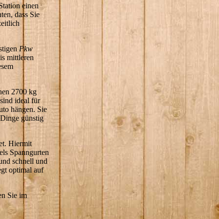
Station einen
ten, dass Sie
itlich
stigen
Pkw
is mittleren
iesem
nen 2700 kg
ind ideal für
uto hängen. Sie
Dinge günstig
et. Hiermit
tels Spanngurten
nd schnell und
gt optimal auf
en Sie im