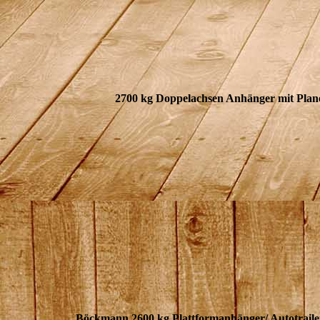
2700 kg Doppelachsen Anhänger mit Plan
Böckmann 2600 kg Plattformanhänger/ Autotrailer