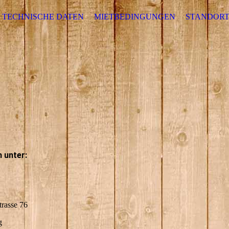
TECHNISCHE DATEN
MIETBEDINGUNGEN
STANDORT
m unter:
trasse 76
g